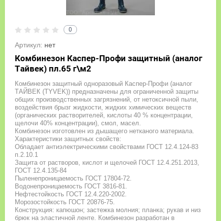
0
Артикул:
нет
Комбинезон Каспер-Профи защитный (аналог
Тайвек) пл.65 г\м2
Комбинезон защитный одноразовый Каспер-Профи (аналог
ТАЙВЕК (TYVEK)) предназначены для ограниченной защиты
общих производственных загрязнений, от нетоксичной пыли,
воздействия брызг жидкости, жидких химических веществ
(органических растворителей, кислоты 40 % концентрации,
щелочи 40% концентрации), смол, масел.
Комбинезон изготовлен из дышащего нетканого материала.
Характеристики защитных свойств:
Обладает антиэлектрическими свойствами ГОСТ 12.4.124-83
п.2.10.1
Защита от растворов, кислот и щелочей ГОСТ 12.4.251.2013,
ГОСТ 12.4.135-84
Пыленепроницаемость ГОСТ 17804-72.
Водонепроницаемость ГОСТ 3816-81.
Нефтестойкость ГОСТ 12.4.220-2002.
Морозостойкость ГОСТ 20876-75.
Конструкция: капюшон; застежка молния; планка; рукав и низ
брюк на эластичной ленте. Комбинезон разработан в