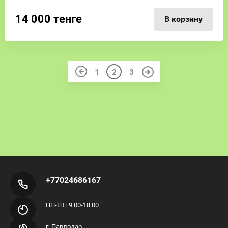
14 000
тенге
В корзину
1
2
3
+77024686167
ПН-ПТ: 9.00-18.00
г. Павлодар