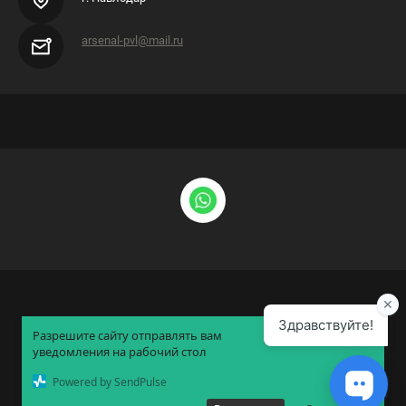
arsenal-pvl@mail.ru
×
Разрешите сайту отправлять вам
уведомления на рабочий стол
Powered by SendPulse
Создание сайтов Алматы
— megagroup.kz