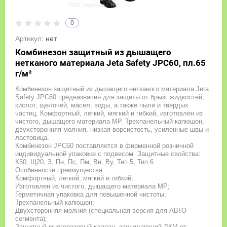
0
Артикул:
нет
Комбинезон защитный из дышащего
нетканого материала Jeta Safety JPC60, пл.65
г/м²
Комбинезон защитный из дышащего нетканого материала Jeta
Safety JPC60 предназначен для защиты от брызг жидкостей,
кислот, щелочей, масел, воды, а также пыли и твердых
частиц. Комфортный, легкий, мягкий и гибкий, изготовлен из
чистого, дышащего материала MP. Трехпанельный капюшон,
двухсторонняя молния, низкая ворсистость, усиленные швы и
ластовица.
Комбинезон JPC60 поставляется в фирменной розничной
индивидуальной упаковке с подвесом. Защитные свойства:
К50, Щ20, З, Пн, Пс, Пм, Вн, Ву, Тип 5, Тип 6.
Особенности преимущества:
Комфортный, легкий, мягкий и гибкий;
Изготовлен из чистого, дышащего материала MP;
Герметичная упаковка для повышенной чистоты;
Трехпанельный капюшон;
Двухсторонняя молния (специальная версия для АВТО
сегмента);
Защитный многоразовый клапан, защищающий ЛКМ от