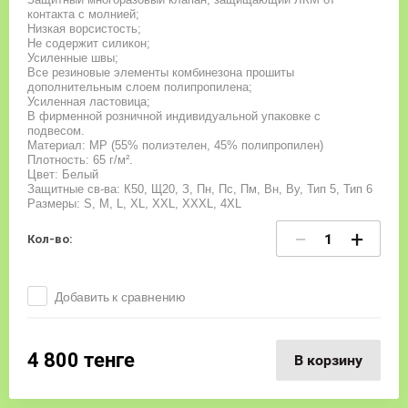
контакта с молнией;
Низкая ворсистость;
Не содержит силикон;
Усиленные швы;
Все резиновые элементы комбинезона прошиты
дополнительным слоем полипропилена;
Усиленная ластовица;
В фирменной розничной индивидуальной упаковке с
подвесом.
Материал: MP (55% полиэтелен, 45% полипропилен)
Плотность: 65 г/м².
Цвет: Белый
Защитные св-ва: К50, Щ20, З, Пн, Пс, Пм, Вн, Ву, Тип 5, Тип 6
Размеры: S, M, L, XL, XXL, XXXL, 4XL
−
+
Кол-во:
Добавить к сравнению
4 800
тенге
В корзину