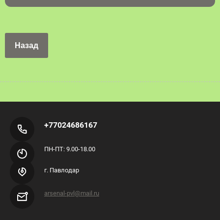
Назад
+77024686167
ПН-ПТ: 9.00-18.00
г. Павлодар
arsenal-pvl@mail.ru