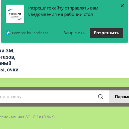
×
Разрешите сайту отправлять вам
уведомления на рабочий стол
Запретить
Разрешить
Powered by SendPulse
ки ЗМ,
газов,
рный
цы, очки
Парам
ессиональная SOLO 1л (0.9кг)