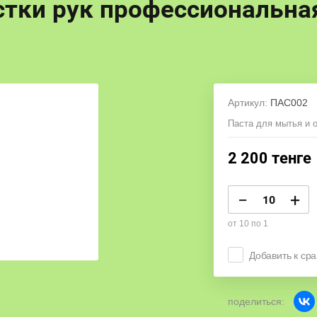
тки рук профессиональная
Артикул:
ПАС002
Паста для мытья и 
2 200
тенге
−
+
от 10 по 1
Добавить к ср
поделиться: