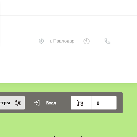
г. Павлодар
етры
Вход
0