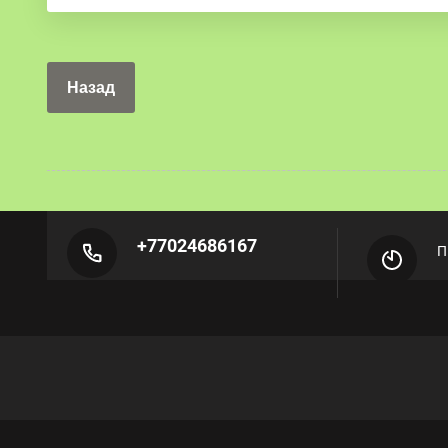
Назад
+77024686167
П