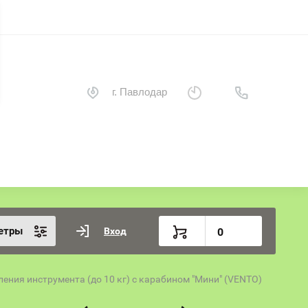
г. Павлодар
етры
Вход
0
пления инструмента (до 10 кг) с карабином "Мини" (VENTO)