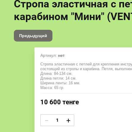
Стропа эластичная с пе
карабином "Мини" (VEN
Предыдущий
Артикул:
нет
Стропа эластичная с петлей для крепления инстру
состоящий из стропы и карабина. Петля, выполнен
Длина: 84-134 см.
Длина петли: 14 см.
Ширина ленты: 16 мм.
Масса: 65 гр.
10 600
тенге
−
+