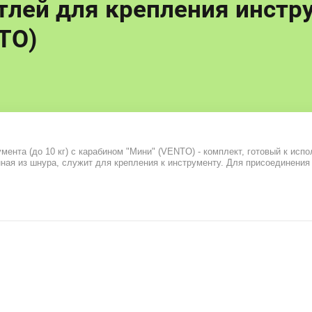
тлей для крепления инстру
TO)
мента (до 10 кг) с карабином "Мини" (VENTO) - комплект, готовый к ис
ная из шнура, служит для крепления к инструменту. Для присоединения 