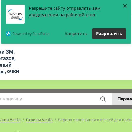
×
Разрешите сайту отправлять вам
уведомления на рабочий стол
Запретить
Разрешить
Powered by SendPulse
ки ЗМ,
газов,
рный
цы, очки
Парам
кция Vento
  /  
Стропы Vento
  /  Стропа эластичная с петлей для кре