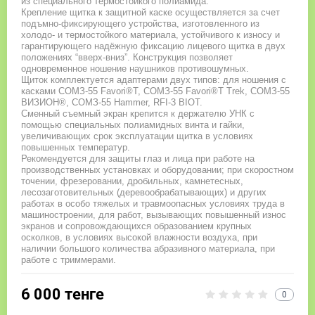
из специального термостойкого полиамида.
Крепление щитка к защитной каске осуществляется за счет
подъмно-фиксирующего устройства, изготовленного из
холодо- и термостойкого материала, устойчивого к износу и
гарантирующего надёжную фиксацию лицевого щитка в двух
положениях “вверх-вниз”. Конструкция позволяет
одновременное ношение наушников противошумных.
Щиток комплектуется адаптерами двух типов: для ношения с
касками СОМЗ-55 Favori®T, СОМЗ-55 Favori®T Trek, СОМЗ-55
ВИЗИОН®, СОМЗ-55 Hammer, RFI-3 BIOT.
Сменный съемный экран крепится к держателю УНК с
помощью специальных полиамидных винта и гайки,
увеличивающих срок эксплуатации щитка в условиях
повышенных температур.
Рекомендуется для защиты глаз и лица при работе на
производственных установках и оборудовании; при скоростном
точении, фрезеровании, дробильных, камнетесных,
лесозаготовительных (деревообрабатывающих) и других
работах в особо тяжелых и травмоопасных условиях труда в
машиностроении, для работ, вызывающих повышенный износ
экранов и сопровождающихся образованием крупных
осколков, в условиях высокой влажности воздуха, при
наличии большого количества абразивного материала, при
работе с триммерами.
6 000
тенге
0