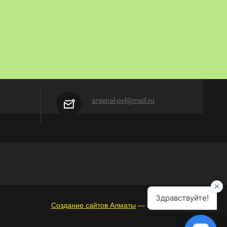
arsenal-pvl@mail.ru
Создание сайтов Алматы
— megagroup.kz