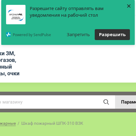
×
Разрешите сайту отправлять вам
уведомления на рабочий стол
Запретить
Разрешить
Powered by SendPulse
ки ЗМ,
газов,
рный
цы, очки
Парам
жарные
  /  Шкаф пожарный ШПК-310 ВЗК