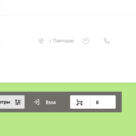
г. Павлодар
етры
Вход
0