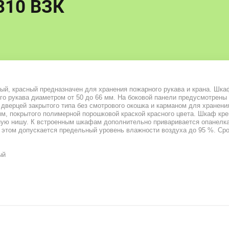
10 ВЗК
, красный предназначен для хранения пожарного рукава и крана. Шкаф
го рукава диаметром от 50 до 66 мм. На боковой панели предусмотрен
дверцей закрытого типа без смотрового окошка и карманом для хранен
м, покрытого полимерной порошковой краской красного цвета. Шкаф креп
ую нишу. К встроенным шкафам дополнительно приваривается опанелк
 этом допускается предельный уровень влажности воздуха до 95 %. Срок
ый