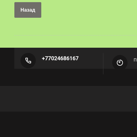
Назад
+77024686167
П