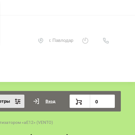
г. Павлодар
етры
Вход
0
ртизатором «аЕ12» (VENTO)