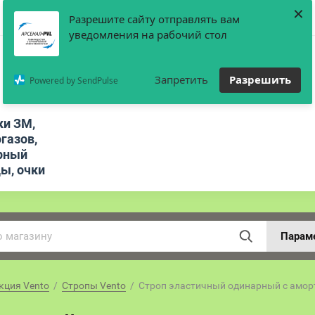
×
Разрешите сайту отправлять вам
уведомления на рабочий стол
Запретить
Разрешить
Powered by SendPulse
ки ЗМ,
газов,
рный
цы, очки
Парам
кция Vento
  /  
Стропы Vento
  /  Строп эластичный одинарный с амо