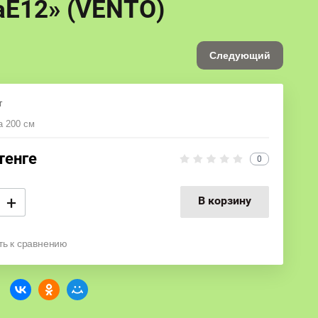
аЕ12» (VENTO)
Следующий
т
а 200 см
тенге
0
+
В корзину
ть к сравнению
: