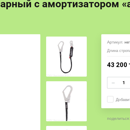
арный с амортизатором «
Артикул:
не
Длина строп
43 200
−
Добави
поделиться